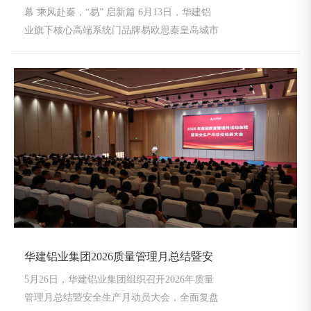
幕 乘风赴秦，“易” 启新篇 6月13日，华建铝
皇岛城市展厅盛大启幕
业旗下核心高端系统门品牌易欧思秦皇岛城市
展厅正式启幕揭牌。立足全国化发展战略，本
华建铝业集团2026质量管理月总结暨安
5月26日，华建铝业集团组织召开2026年质量
全生产月动员大会召开
管理月总结暨安全生产月动员大会，全面复盘