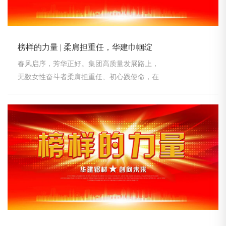
榜样的力量 | 柔肩担重任，华建巾帼绽
春风启序，芳华正好。集团高质量发展路上，
芳华
无数女性奋斗者柔肩担重任、初心践使命，在
各条战线以实干与智慧注入温暖坚定的 “她”
力量，...