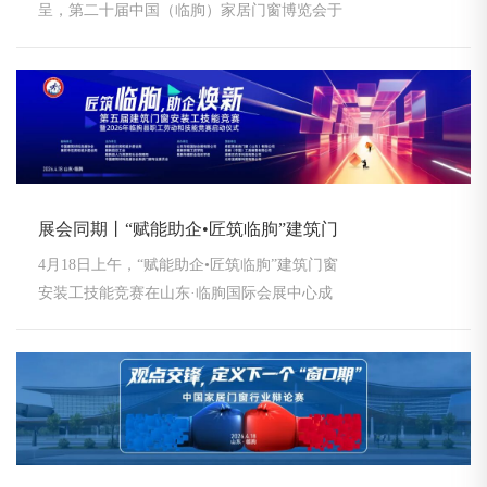
呈，第二十届中国（临朐）家居门窗博览会于
4月21日在临朐国际会展中心圆满落下帷幕。
本届博览会以
展会同期丨“赋能助企•匠筑临朐”建筑门
4月18日上午，“赋能助企•匠筑临朐”建筑门窗
窗安装工技能竞赛成功举办！
安装工技能竞赛在山东·临朐国际会展中心成
功举办。本次大赛在中国建筑材料流通协会、
潍坊市...