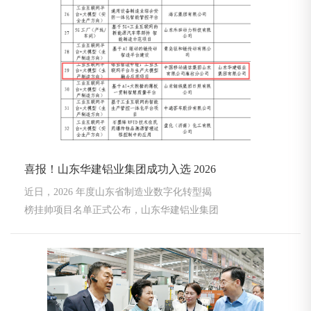
喜报！山东华建铝业集团成功入选 2026
近日，2026 年度山东省制造业数字化转型揭
年度山东省制造业数字化转型揭榜挂帅
榜挂帅项目名单正式公布，山东华建铝业集团
项目名单！
有限公司联合中国移动通信集团山东有限公司
潍坊分公司