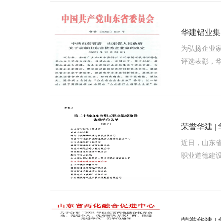
华建铝业集
为弘扬企业
评选表彰，
荣誉华建 
近日，山东
职业道德建
荣誉华建 