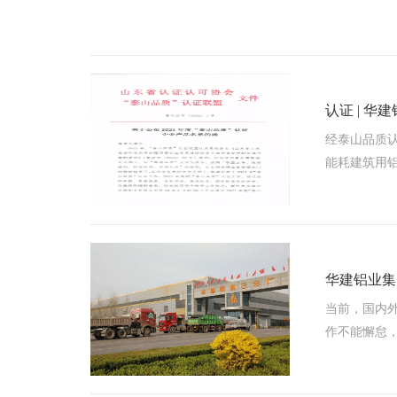
认证 | 
经泰山品质
山品质”认
能耗建筑用铝
华建铝业集
当前，国内
作不能懈怠