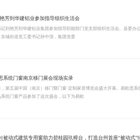
艳芳到华建铝业参加指导组织生活会
书记刘艳芳到华建铝业集团参加指导职能部门党支部组织生活会。县委办
，东城街道党工委书记孙中强，集团党委
易欧思系统门窗南京移门展会现场实录
月9日，第五届中国（南京）移门暨门窗·定制家居博览会盛大开幕。易欧思系
品系统门窗产品参加了这次盛会，以下为易欧
101被动式建筑专用窗助力碧桂园玖樟台，打造台州首座“被动式”