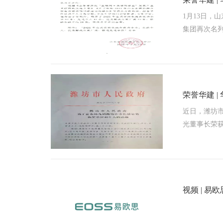
1月13日，
集团再次名列
荣誉华建 
近日，潍坊
光董事长荣
视频 | 易