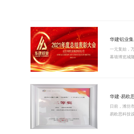
华建铝业集
一元复始，万
幕墙博览城隆
华建·易欧
日前，潍坊
易欧思科技