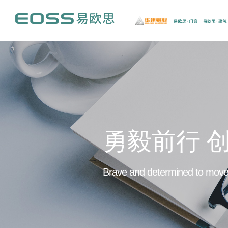
勇毅前行 
Brave and determined to move 