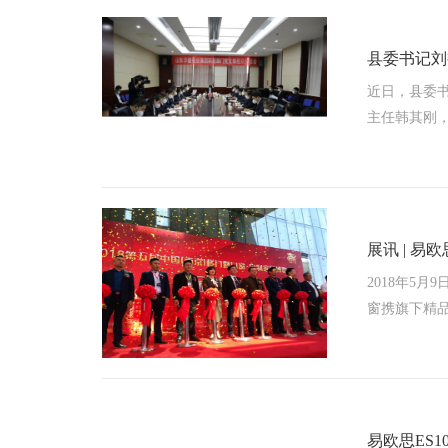
县委书记刘
近日，县委
主任韩其刚
展讯 | 
2018年5
窗携旗下精
易欧思ES