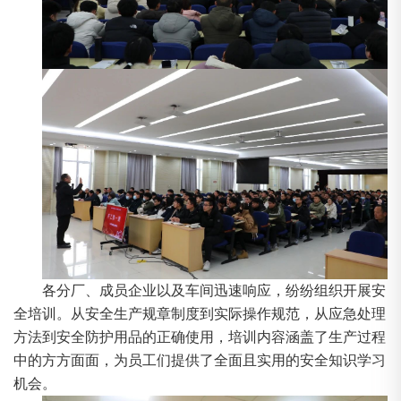
各分厂、成员企业以及车间迅速响应，纷纷组织开展安
全培训。从安全生产规章制度到实际操作规范，从应急处理
方法到安全防护用品的正确使用，培训内容涵盖了生产过程
中的方方面面，为员工们提供了全面且实用的安全知识学习
机会。