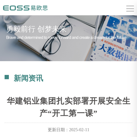
勇毅前行 创梦未来
Brave and determined to move forward and create a dream for the future
新闻资讯
华建铝业集团扎实部署开展安全生
产“开工第一课”
更新日期：
2025-02-11