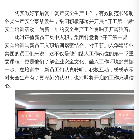
切实做好节后复工复产安全生产工作，有效防范和遏制
各类生产安全事故发生，集团积极部署并开展 “开工第一课”
安全培训活动，为新一年的安全生产工作奏响了开篇强音。
此时正值新员工集中入职，集团特意将 “开工第一课”
安全培训与新员工入职培训紧密结合。对于新加入华建铝业
集团的员工们来说，这不仅是他们踏入工作岗位的第一堂重
要课程，更是他们了解企业安全文化、融入工作环境的关键
一步。在培训中，新员工们认真聆听、积极互动，纷纷表示
对安全生产有了更深刻的认识，也对即将开启的工作充满信
心。