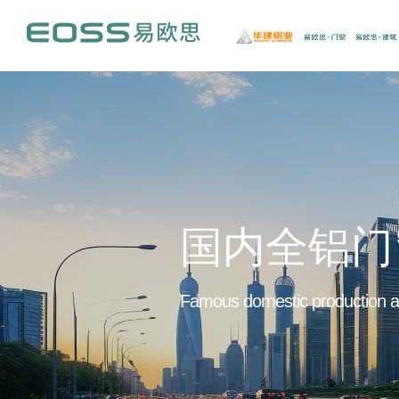
国内全铝门
Famous domestic production an