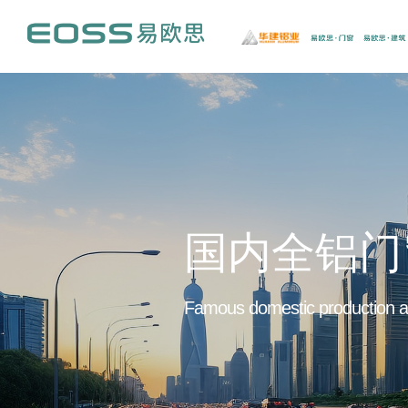
国内全铝门
Famous domestic production an