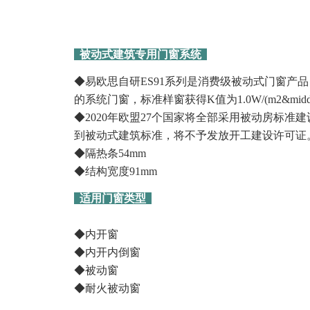
被动式建筑专用门窗系统
◆易欧思自研ES91系列是消费级被动式门窗产
的系统门窗，标准样窗获得K值为1.0W/(m2&midd
◆2020年欧盟27个国家将全部采用被动房标准
到被动式建筑标准，将不予发放开工建设许可证
◆隔热条54mm
◆结构宽度91mm
适用门窗类型
◆内开窗
◆内开内倒窗
◆被动窗
◆耐火被动窗