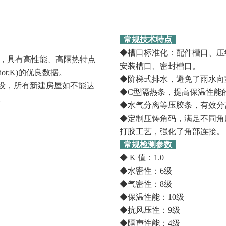
常规技术特点
◆槽口标准化：配件槽口、压
品，具有高性能、高隔热特点
安装槽口、密封槽口。
ot;K)的优良数据。
◆阶梯式排水，避免了雨水向
建设，所有新建房屋如不能达
◆C型隔热条，提高保温性能
。
◆水气分离等压胶条，有效分
◆定制压铸角码，满足不同角
打胶工艺，强化了角部连接。
常规检测参数
◆ K 值：1.0
◆水密性：6级
◆气密性：8级
◆保温性能：10级
◆抗风压性：9级
◆隔声性能：4级